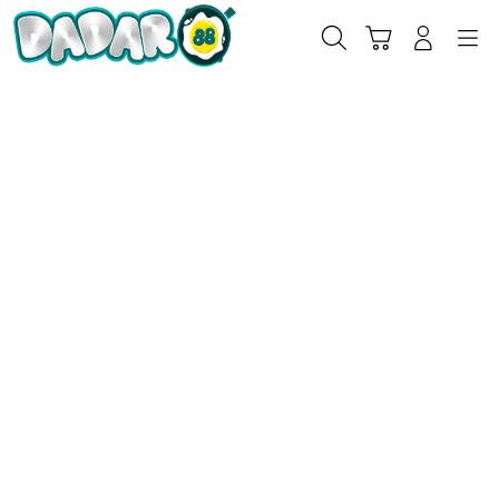
Skip
to
Cari
Troli
Login
Navigation
content