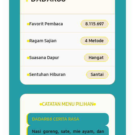
Favorit Pembaca
8.115.697
Ragam Sajian
4 Metode
Suasana Dapur
Hangat
Sentuhan Hiburan
Santai
CATATAN MENU PILIHAN
DADAR88 CERITA RASA
Nasi goreng, sate, mie ayam, dan